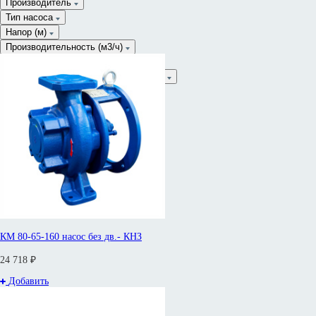
Производитель
Тип насоса
Напор (м)
Производительность (м3/ч)
Сначала дороже
Мощность эл. двигателя (P), кВт
От
Обороты эл. двигателя (n1), об./мин.
До
Торцевое уплотнение
КМ 80-65-160 насос без дв.- КНЗ
24 718 ₽
Добавить