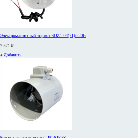
Электромагнитный тормоз SDZ1-04(71)/220В
7 371 ₽
Добавить
Кожух с вентилятором G-80B(IP55)