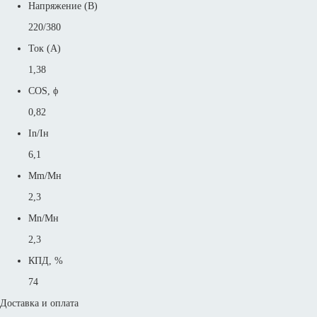
Напряжение (В)
220/380
Ток (А)
1,38
COS, ϕ
0,82
In/Iн
6,1
Mm/Mн
2,3
Mn/Mн
2,3
КПД, %
74
Доставка и оплата