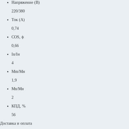
Напряжение (В)
220/380
Ток (А)
0,74
COS, ϕ
0,66
In/Iн
4
Mm/Mн
1,9
Mn/Mн
2
КПД, %
56
Доставка и оплата