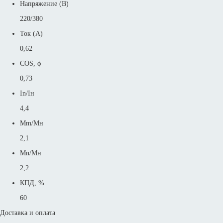
Напряжение (В)
220/380
Ток (А)
0,62
COS, ϕ
0,73
In/Iн
4,4
Mm/Mн
2,1
Mn/Mн
2,2
КПД, %
60
Доставка и оплата