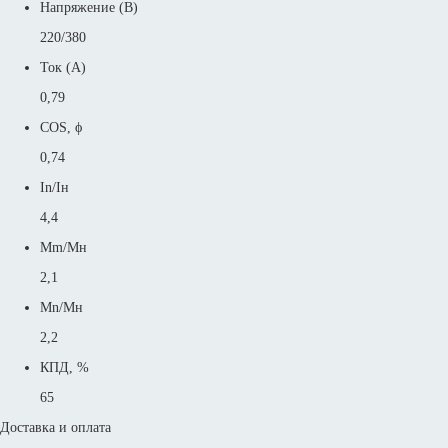
Напряжение (В)
220/380
Ток (А)
0,79
COS, ϕ
0,74
In/Iн
4,4
Mm/Mн
2,1
Mn/Mн
2,2
КПД, %
65
Доставка и оплата