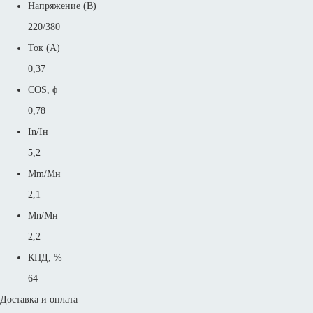
Напряжение (В)
220/380
Ток (А)
0,37
COS, ϕ
0,78
In/Iн
5,2
Mm/Mн
2,1
Mn/Mн
2,2
КПД, %
64
Доставка и оплата