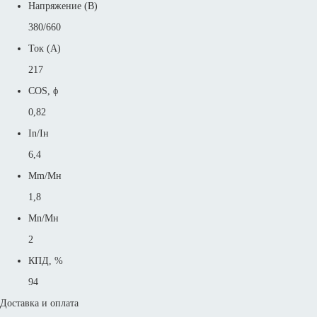
Напряжение (В)
380/660
Ток (А)
217
COS, ϕ
0,82
In/Iн
6,4
Mm/Mн
1,8
Mn/Mн
2
КПД, %
94
Доставка и оплата