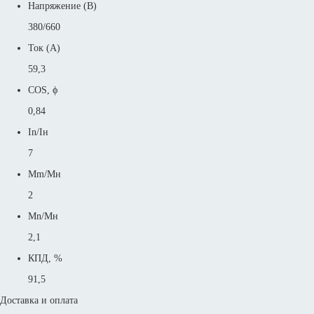
Напряжение (В)
380/660
Ток (А)
59,3
COS, ϕ
0,84
In/Iн
7
Mm/Mн
2
Mn/Mн
2,1
КПД, %
91,5
Доставка и оплата