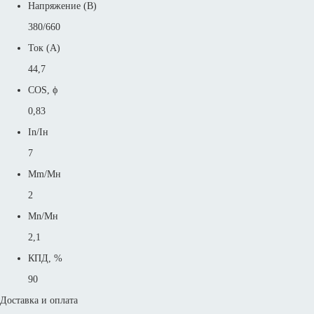
Напряжение (В)
380/660
Ток (А)
44,7
COS, ϕ
0,83
In/Iн
7
Mm/Mн
2
Mn/Mн
2,1
КПД, %
90
Доставка и оплата