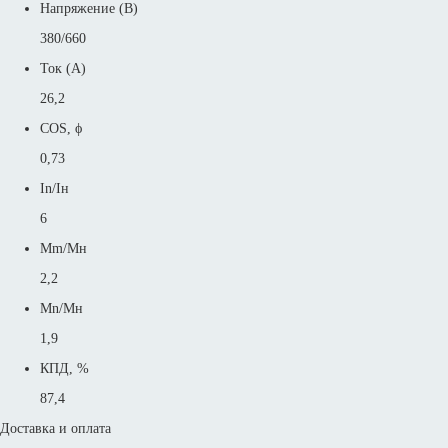
Напряжение (В)
380/660
Ток (А)
26,2
COS, ϕ
0,73
In/Iн
6
Mm/Mн
2,2
Mn/Mн
1,9
КПД, %
87,4
Доставка и оплата