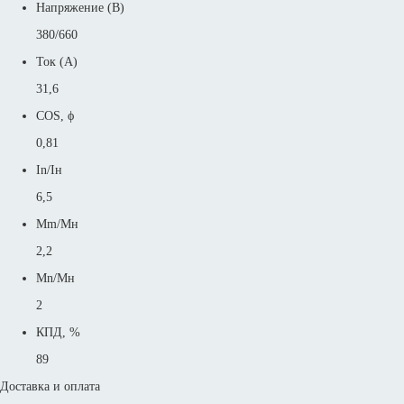
Напряжение (В)
380/660
Ток (А)
31,6
COS, ϕ
0,81
In/Iн
6,5
Mm/Mн
2,2
Mn/Mн
2
КПД, %
89
Доставка и оплата