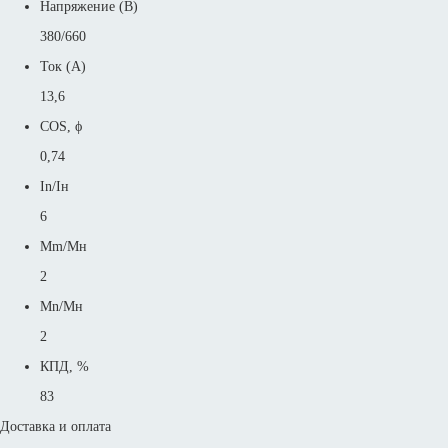
Напряжение (В)
380/660
Ток (А)
13,6
COS, ϕ
0,74
In/Iн
6
Mm/Mн
2
Mn/Mн
2
КПД, %
83
Доставка и оплата