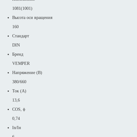
1081(1001)
Высота оси вращения
160
Стандарт
DIN
Бренд
VEMPER
Напряжение (В)
380/660
Ток (А)
13,6
COS, ϕ
0,74
In/Iн
6