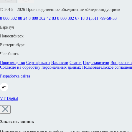
© 2016—2026 Производственное объединение «Энергоиндустрия»
8 800 302 88 24
8 800 302 42 83
8 800 302 67 18
8 (351) 799-58-33
Барнаул
Новосибирск
Екатеринбург
Челябинск
Производство
Сертификаты
Вакансии
Статьи
Представители
Вопросы и 
Согласие на обработку персональных данных
Пользовательское соглашен
Разработка сайта
VT Digital
Заказать звонок
Отправьте нам ваше имя и телефон — и наш менеджер свяжется с вами