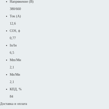
Напряжение (В)
380/660
Ток (А)
12,6
COS, ϕ
0,77
In/Iн
6,5
Mm/Mн
2,1
Mn/Mн
2,1
КПД, %
84
Доставка и оплата