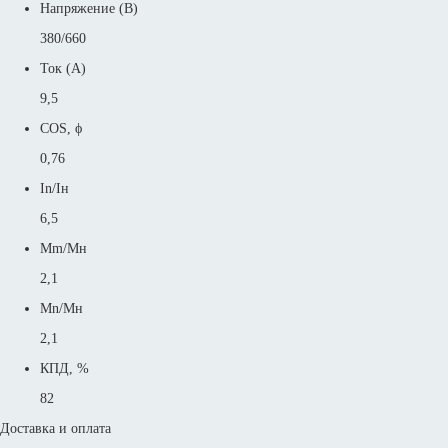
Напряжение (В)
380/660
Ток (А)
9,5
COS, ϕ
0,76
In/Iн
6,5
Mm/Mн
2,1
Mn/Mн
2,1
КПД, %
82
Доставка и оплата