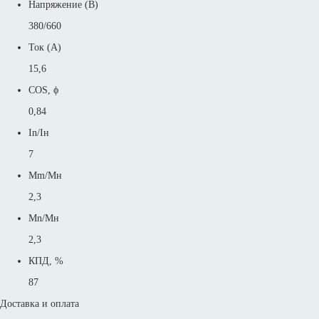
Напряжение (В)
380/660
Ток (А)
15,6
COS, ϕ
0,84
In/Iн
7
Mm/Mн
2,3
Mn/Mн
2,3
КПД, %
87
Доставка и оплата