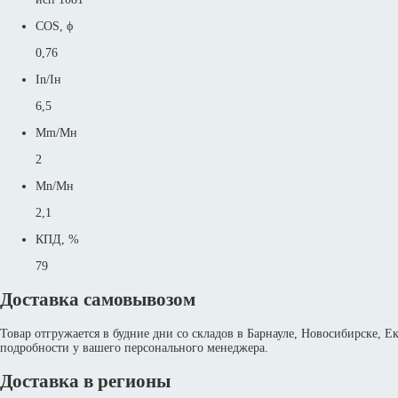
COS, ϕ
0,76
In/Iн
6,5
Mm/Mн
2
Mn/Mн
2,1
КПД, %
79
Доставка самовывозом
Товар отгружается в будние дни со складов в Барнауле, Новосибирске, 
подробности у вашего персонального менеджера.
Доставка в регионы