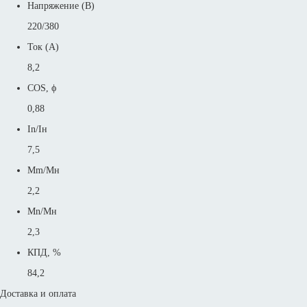
Напряжение (В)
220/380
Ток (А)
8,2
COS, ϕ
0,88
In/Iн
7,5
Mm/Mн
2,2
Mn/Mн
2,3
КПД, %
84,2
Доставка и оплата