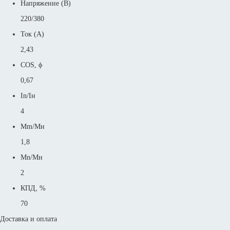
Напряжение (В)
220/380
Ток (А)
2,43
COS, ϕ
0,67
In/Iн
4
Mm/Mн
1,8
Mn/Mн
2
КПД, %
70
Доставка и оплата