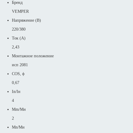
Бренд
VEMPER
Напряжение (В)
220/380
Ток (А)
2,43
Монтажное положение
исп 2081
COS, ϕ
0,67
In/Iн
4
Mm/Mн
2
Mn/Mн