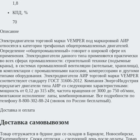
1,8
КПД, %
70
Описание
Электродвигатели торговой марки VEMPER под маркировкой АИР
относятся к категории трехфазных общепромышленных двигателей.
Определение «общепромышленный» говорит о широкой сфере их
применения. Электродвигатели данного типа применяются практически
во всех сферах промышленности: строительной технике (подъемные
краны), в системах промышленной вентиляции (котельные, хранилища),
в комплектации с промышленными насосами, компрессорами и другими
типами оборудования. Электродвигатели АИР торговой марки VEMPER
соответствуют стандарту ГОСТ 31606-2012. Компания ЭнергоИндустрия
предлагает двигатели типа АИР со следующими характеристиками:
мощность от 0,12 до 315 кВт, частота вращения от 3000 до 750 об/мин,
монтажное исполнение: лапы, комбинированные. Все подробности по
телефону 8-800-302-88-24 (звонок по России бесплатный).
Доставка и оплата
Доставка самовывозом
Товар отгружается в будние дни со складов в Барнауле, Новосибирске,
Екатеринбурге. Сроки отгрузки – следующий день после оплаты. Товар