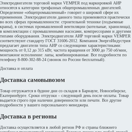
Электродвигатели торговой марки VEMPER под маркировкой АИР
относятся к категории трехфазных общепромышленных двигателей.
Определение «общепромышленный» говорит о широкой сфере их
применения. Электродвигатели данного типа применяются практически
во всех сферах промышленности: строительной технике (подъемные
краны), в системах промышленной вентиляции (котельные, хранилища),
в комплектации с промышленными насосами, компрессорами и другими
типами оборудования. Электродвигатели АИР торговой марки VEMPER
соответствуют стандарту ГОСТ 31606-2012. Компания ЭнергоИндустрия
предлагает двигатели типа АИР со следующими характеристиками:
мощность от 0,12 до 315 кВт, частота вращения от 3000 до 750 об/мин,
монтажное исполнение: лапы, комбинированные. Все подробности по
телефону 8-800-302-88-24 (звонок по России бесплатный).
Доставка и оплата
Доставка самовывозом
Товар отгружается в будние дни со складов в Барнауле, Новосибирске,
Екатеринбурге. Сроки отгрузки – следующий день после оплаты. Товар
выдается строго при наличии доверенности или печати. Все другие
подробности у вашего персонального менеджера.
Доставка в регионы
Доставка осуществляется в любой регион РФ и страны ближнего