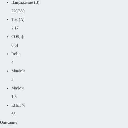
Напряжение (В)
220/380
Ток (А)
2,17
COS, ϕ
0,61
In/Iн
4
Mm/Mн
2
Mn/Mн
1,8
КПД, %
63
Описание