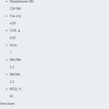
Напряжение (В)
220/380
Ток (А)
4,85
COS, ϕ
0,85
In/Iн
7
Mm/Mн
2,3
Mn/Mн
2,2
КПД, %
81
Описание