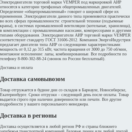
Электродвигатели торговой марки VEMPER под маркировкой АИР
относятся к категории трехфазных общепромышленных двигателей.
Определение «общепромышленный» говорит о широкой сфере их
применения. Электродвигатели данного типа применяются практически
во всех сферах промышленности: строительной технике (подъемные
краны), в системах промышленной вентиляции (котельные, хранилища),
в комплектации с промышленными насосами, компрессорами и другими
типами оборудования. Электродвигатели АИР торговой марки VEMPER
соответствуют стандарту ГОСТ 31606-2012. Компания ЭнергоИндустрия
предлагает двигатели типа АИР со следующими характеристиками:
мощность от 0,12 до 315 кВт, частота вращения от 3000 до 750 об/мин,
монтажное исполнение: лапы, комбинированные. Все подробности по
телефону 8-800-302-88-24 (звонок по России бесплатный).
Доставка и оплата
Доставка самовывозом
Товар отгружается в будние дни со складов в Барнауле, Новосибирске,
Екатеринбурге. Сроки отгрузки – следующий день после оплаты. Товар
выдается строго при наличии доверенности или печати. Все другие
подробности у вашего персонального менеджера.
Доставка в регионы
Доставка осуществляется в любой регион РФ и страны ближнего
зарубежья транспортной компанией Деловые линии или любой другой