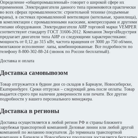
Определение «общепромышленный» говорит о широкой сфере их
применения. Электродвигатели данного типа применяются практически
во всех сферах промышленности: строительной технике (подъемные
краны), в системах промышленной вентиляции (котельные, хранилища),
в комплектации с промышленными насосами, компрессорами и другими
типами оборудования. Электродвигатели АИР торговой марки VEMPER
соответствуют стандарту ГОСТ 31606-2012. Компания ЭнергоИндустрия
предлагает двигатели типа АИР со следующими характеристиками:
мощность от 0,12 до 315 кВт, частота вращения от 3000 до 750 об/мин,
монтажное исполнение: лапы, комбинированные. Все подробности по
телефону 8-800-302-88-24 (звонок по России бесплатный).
Доставка и оплата
Доставка самовывозом
Товар отгружается в будние дни со складов в Барнауле, Новосибирске,
Екатеринбурге. Сроки отгрузки – следующий день после оплаты. Товар
выдается строго при наличии доверенности или печати. Все другие
подробности у вашего персонального менеджера.
Доставка в регионы
Доставка осуществляется в любой регион РФ и страны ближнего
зарубежья транспортной компанией Деловые линии или любой другой
компанией по желанию покупателя. До терминала транспортной
компании в Барнауле и Новосибирске продукция доставляется бесплатно.