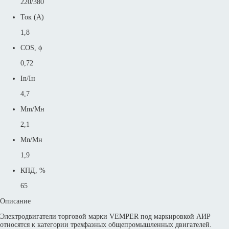
220/380
Ток (А)
1,8
COS, ϕ
0,72
In/Iн
4,7
Mm/Mн
2,1
Mn/Mн
1,9
КПД, %
65
Описание
Электродвигатели торговой марки VEMPER под маркировкой АИР
относятся к категории трехфазных общепромышленных двигателей.