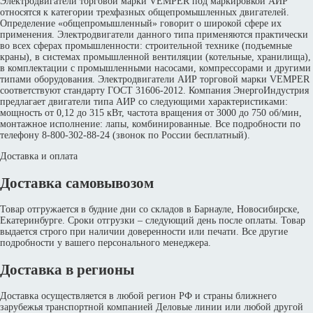
Электродвигатели торговой марки VEMPER под маркировкой АИР
относятся к категории трехфазных общепромышленных двигателей.
Определение «общепромышленный» говорит о широкой сфере их
применения. Электродвигатели данного типа применяются практически
во всех сферах промышленности: строительной технике (подъемные
краны), в системах промышленной вентиляции (котельные, хранилища),
в комплектации с промышленными насосами, компрессорами и другими
типами оборудования. Электродвигатели АИР торговой марки VEMPER
соответствуют стандарту ГОСТ 31606-2012. Компания ЭнергоИндустрия
предлагает двигатели типа АИР со следующими характеристиками:
мощность от 0,12 до 315 кВт, частота вращения от 3000 до 750 об/мин,
монтажное исполнение: лапы, комбинированные. Все подробности по
телефону 8-800-302-88-24 (звонок по России бесплатный).
Доставка и оплата
Доставка самовывозом
Товар отгружается в будние дни со складов в Барнауле, Новосибирске,
Екатеринбурге. Сроки отгрузки – следующий день после оплаты. Товар
выдается строго при наличии доверенности или печати. Все другие
подробности у вашего персонального менеджера.
Доставка в регионы
Доставка осуществляется в любой регион РФ и страны ближнего
зарубежья транспортной компанией Деловые линии или любой другой