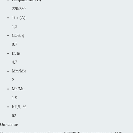
220/380
Ток (А)
1,3
COS, ϕ
0,7
In/Iн
4,7
Mm/Mн
2
Mn/Mн
1.9
КПД, %
62
Описание