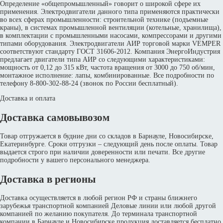
Определение «общепромышленный» говорит о широкой сфере их
применения. Электродвигатели данного типа применяются практически
во всех сферах промышленности: строительной технике (подъемные
краны), в системах промышленной вентиляции (котельные, хранилища),
в комплектации с промышленными насосами, компрессорами и другими
типами оборудования. Электродвигатели АИР торговой марки VEMPER
соответствуют стандарту ГОСТ 31606-2012. Компания ЭнергоИндустрия
предлагает двигатели типа АИР со следующими характеристиками:
мощность от 0,12 до 315 кВт, частота вращения от 3000 до 750 об/мин,
монтажное исполнение: лапы, комбинированные. Все подробности по
телефону 8-800-302-88-24 (звонок по России бесплатный).
Доставка и оплата
Доставка самовывозом
Товар отгружается в будние дни со складов в Барнауле, Новосибирске,
Екатеринбурге. Сроки отгрузки – следующий день после оплаты. Товар
выдается строго при наличии доверенности или печати. Все другие
подробности у вашего персонального менеджера.
Доставка в регионы
Доставка осуществляется в любой регион РФ и страны ближнего
зарубежья транспортной компанией Деловые линии или любой другой
компанией по желанию покупателя. До терминала транспортной
компании в Барнауле и Новосибирске продукция доставляется бесплатно.