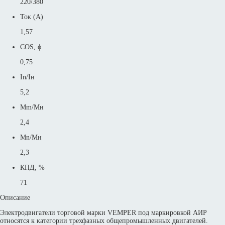
220/380
Ток (А)
1,57
COS, ϕ
0,75
In/Iн
5,2
Mm/Mн
2,4
Mn/Mн
2,3
КПД, %
71
Описание
Электродвигатели торговой марки VEMPER под маркировкой АИР
относятся к категории трехфазных общепромышленных двигателей.