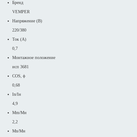
Бренд
VEMPER
Напряжение (В)
220/380
Ток (А)
0,7
Монтажное положение
исп 3681
COS, ϕ
0,68
In/Iн
4,9
Mm/Mн
2,2
Mn/Mн