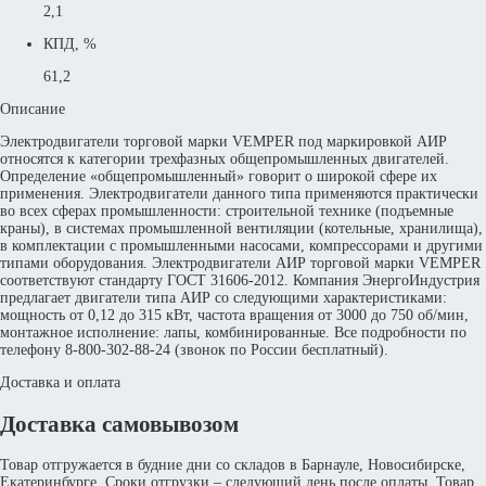
2,1
КПД, %
61,2
Описание
Электродвигатели торговой марки VEMPER под маркировкой АИР
относятся к категории трехфазных общепромышленных двигателей.
Определение «общепромышленный» говорит о широкой сфере их
применения. Электродвигатели данного типа применяются практически
во всех сферах промышленности: строительной технике (подъемные
краны), в системах промышленной вентиляции (котельные, хранилища),
в комплектации с промышленными насосами, компрессорами и другими
типами оборудования. Электродвигатели АИР торговой марки VEMPER
соответствуют стандарту ГОСТ 31606-2012. Компания ЭнергоИндустрия
предлагает двигатели типа АИР со следующими характеристиками:
мощность от 0,12 до 315 кВт, частота вращения от 3000 до 750 об/мин,
монтажное исполнение: лапы, комбинированные. Все подробности по
телефону 8-800-302-88-24 (звонок по России бесплатный).
Доставка и оплата
Доставка самовывозом
Товар отгружается в будние дни со складов в Барнауле, Новосибирске,
Екатеринбурге. Сроки отгрузки – следующий день после оплаты. Товар