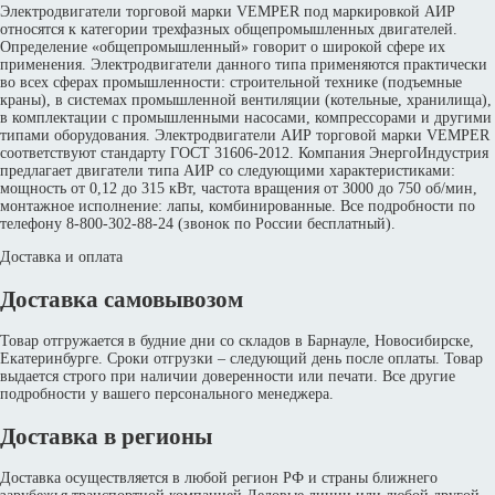
Электродвигатели торговой марки VEMPER под маркировкой АИР
относятся к категории трехфазных общепромышленных двигателей.
Определение «общепромышленный» говорит о широкой сфере их
применения. Электродвигатели данного типа применяются практически
во всех сферах промышленности: строительной технике (подъемные
краны), в системах промышленной вентиляции (котельные, хранилища),
в комплектации с промышленными насосами, компрессорами и другими
типами оборудования. Электродвигатели АИР торговой марки VEMPER
соответствуют стандарту ГОСТ 31606-2012. Компания ЭнергоИндустрия
предлагает двигатели типа АИР со следующими характеристиками:
мощность от 0,12 до 315 кВт, частота вращения от 3000 до 750 об/мин,
монтажное исполнение: лапы, комбинированные. Все подробности по
телефону 8-800-302-88-24 (звонок по России бесплатный).
Доставка и оплата
Доставка самовывозом
Товар отгружается в будние дни со складов в Барнауле, Новосибирске,
Екатеринбурге. Сроки отгрузки – следующий день после оплаты. Товар
выдается строго при наличии доверенности или печати. Все другие
подробности у вашего персонального менеджера.
Доставка в регионы
Доставка осуществляется в любой регион РФ и страны ближнего