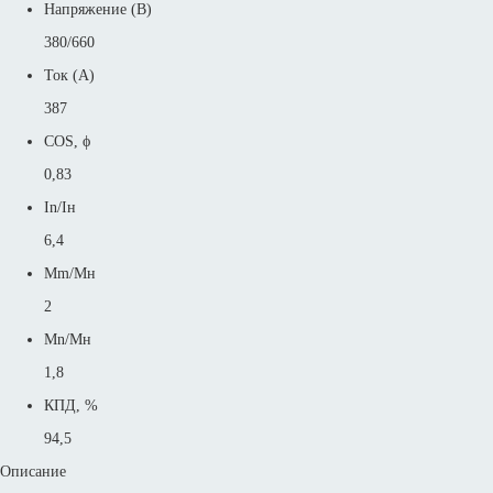
Напряжение (В)
380/660
Ток (А)
387
COS, ϕ
0,83
In/Iн
6,4
Mm/Mн
2
Mn/Mн
1,8
КПД, %
94,5
Описание