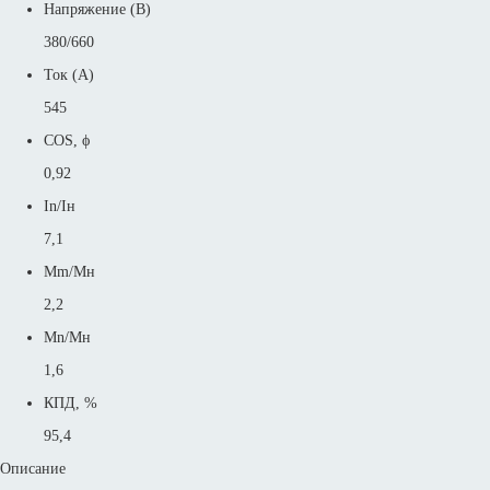
Напряжение (В)
380/660
Ток (А)
545
COS, ϕ
0,92
In/Iн
7,1
Mm/Mн
2,2
Mn/Mн
1,6
КПД, %
95,4
Описание