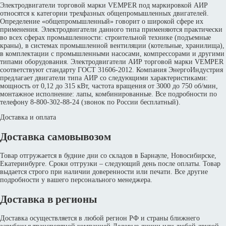
Электродвигатели торговой марки VEMPER под маркировкой АИР
относятся к категории трехфазных общепромышленных двигателей.
Определение «общепромышленный» говорит о широкой сфере их
применения. Электродвигатели данного типа применяются практически
во всех сферах промышленности: строительной технике (подъемные
краны), в системах промышленной вентиляции (котельные, хранилища),
в комплектации с промышленными насосами, компрессорами и другими
типами оборудования. Электродвигатели АИР торговой марки VEMPER
соответствуют стандарту ГОСТ 31606-2012. Компания ЭнергоИндустрия
предлагает двигатели типа АИР со следующими характеристиками:
мощность от 0,12 до 315 кВт, частота вращения от 3000 до 750 об/мин,
монтажное исполнение: лапы, комбинированные. Все подробности по
телефону 8-800-302-88-24 (звонок по России бесплатный).
Доставка и оплата
Доставка самовывозом
Товар отгружается в будние дни со складов в Барнауле, Новосибирске,
Екатеринбурге. Сроки отгрузки – следующий день после оплаты. Товар
выдается строго при наличии доверенности или печати. Все другие
подробности у вашего персонального менеджера.
Доставка в регионы
Доставка осуществляется в любой регион РФ и страны ближнего