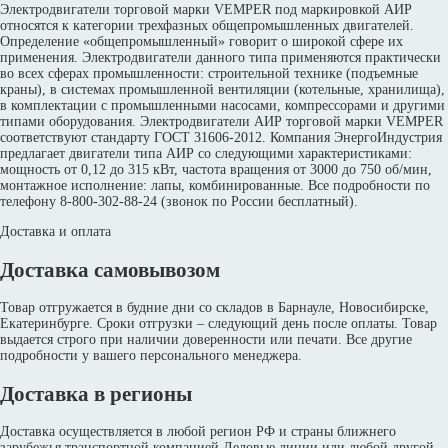
Электродвигатели торговой марки VEMPER под маркировкой АИР
относятся к категории трехфазных общепромышленных двигателей.
Определение «общепромышленный» говорит о широкой сфере их
применения. Электродвигатели данного типа применяются практически
во всех сферах промышленности: строительной технике (подъемные
краны), в системах промышленной вентиляции (котельные, хранилища),
в комплектации с промышленными насосами, компрессорами и другими
типами оборудования. Электродвигатели АИР торговой марки VEMPER
соответствуют стандарту ГОСТ 31606-2012. Компания ЭнергоИндустрия
предлагает двигатели типа АИР со следующими характеристиками:
мощность от 0,12 до 315 кВт, частота вращения от 3000 до 750 об/мин,
монтажное исполнение: лапы, комбинированные. Все подробности по
телефону 8-800-302-88-24 (звонок по России бесплатный).
Доставка и оплата
Доставка самовывозом
Товар отгружается в будние дни со складов в Барнауле, Новосибирске,
Екатеринбурге. Сроки отгрузки – следующий день после оплаты. Товар
выдается строго при наличии доверенности или печати. Все другие
подробности у вашего персонального менеджера.
Доставка в регионы
Доставка осуществляется в любой регион РФ и страны ближнего
зарубежья транспортной компанией Деловые линии или любой другой