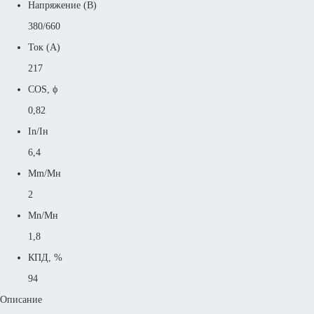
Напряжение (В)
380/660
Ток (А)
217
COS, ϕ
0,82
In/Iн
6,4
Mm/Mн
2
Mn/Mн
1,8
КПД, %
94
Описание