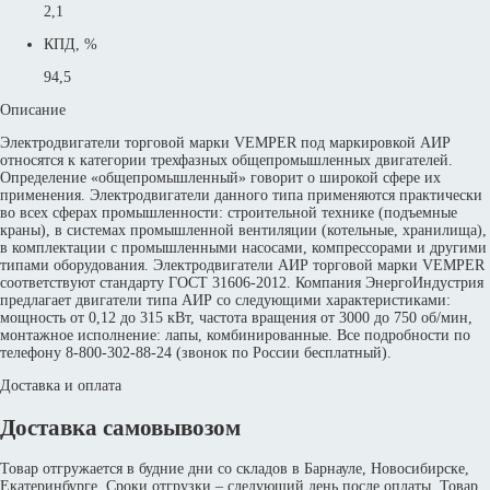
2,1
КПД, %
94,5
Описание
Электродвигатели торговой марки VEMPER под маркировкой АИР
относятся к категории трехфазных общепромышленных двигателей.
Определение «общепромышленный» говорит о широкой сфере их
применения. Электродвигатели данного типа применяются практически
во всех сферах промышленности: строительной технике (подъемные
краны), в системах промышленной вентиляции (котельные, хранилища),
в комплектации с промышленными насосами, компрессорами и другими
типами оборудования. Электродвигатели АИР торговой марки VEMPER
соответствуют стандарту ГОСТ 31606-2012. Компания ЭнергоИндустрия
предлагает двигатели типа АИР со следующими характеристиками:
мощность от 0,12 до 315 кВт, частота вращения от 3000 до 750 об/мин,
монтажное исполнение: лапы, комбинированные. Все подробности по
телефону 8-800-302-88-24 (звонок по России бесплатный).
Доставка и оплата
Доставка самовывозом
Товар отгружается в будние дни со складов в Барнауле, Новосибирске,
Екатеринбурге. Сроки отгрузки – следующий день после оплаты. Товар