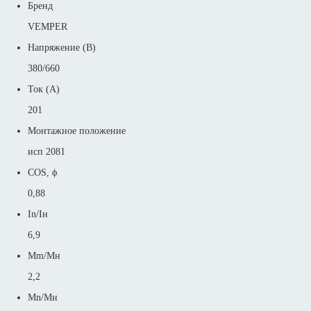
Бренд
VEMPER
Напряжение (В)
380/660
Ток (А)
201
Монтажное положение
исп 2081
COS, ϕ
0,88
In/Iн
6,9
Mm/Mн
2,2
Mn/Mн