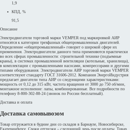
1,9
КПД, %
91,5
Описание
Электродвигатели торговой марки VEMPER под маркировкой АИР
относятся к категории трехфазных общепромышленных двигателей.
Определение «общепромышленный» говорит о широкой сфере их
применения. Электродвигатели данного типа применяются практически
во всех сферах промышленности: строительной технике (подъемные
краны), в системах промышленной вентиляции (котельные, хранилища),
в комплектации с промышленными насосами, компрессорами и другими
типами оборудования. Электродвигатели АИР торговой марки VEMPER
соответствуют стандарту ГОСТ 31606-2012. Компания ЭнергоИндустрия
предлагает двигатели типа АИР со следующими характеристиками:
мощность от 0,12 до 315 кВт, частота вращения от 3000 до 750 об/мин,
монтажное исполнение: лапы, комбинированные. Все подробности по
телефону 8-800-302-88-24 (звонок по России бесплатный).
Доставка и оплата
Доставка самовывозом
Товар отгружается в будние дни со складов в Барнауле, Новосибирске,
Екатеринбурге. Сроки отгрузки – следующий день после оплаты. Товар