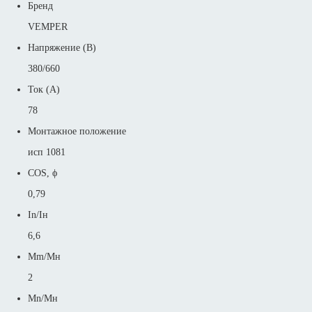
Бренд
VEMPER
Напряжение (В)
380/660
Ток (А)
78
Монтажное положение
исп 1081
COS, ϕ
0,79
In/Iн
6,6
Mm/Mн
2
Mn/Mн