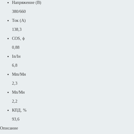
Напряжение (В)
380/660
Ток (А)
138,3
COS, ϕ
0,88
In/Iн
6,8
Mm/Mн
2,3
Mn/Mн
2,2
КПД, %
93,6
Описание