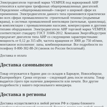
Электродвигатели торговой марки VEMPER под маркировкой АИР
относятся к категории трехфазных общепромышленных двигателей.
Определение «общепромышленный» говорит о широкой сфере их
применения. Электродвигатели данного типа применяются практически
во всех сферах промышленности: строительной технике (подъемные
краны), в системах промышленной вентиляции (котельные, хранилища),
в комплектации с промышленными насосами, компрессорами и другими
типами оборудования. Электродвигатели АИР торговой марки VEMPER
соответствуют стандарту ГОСТ 31606-2012. Компания ЭнергоИндустрия
предлагает двигатели типа АИР со следующими характеристиками:
мощность от 0,12 до 315 кВт, частота вращения от 3000 до 750 об/мин,
монтажное исполнение: лапы, комбинированные. Все подробности по
телефону 8-800-302-88-24 (звонок по России бесплатный).
Доставка и оплата
Доставка самовывозом
Товар отгружается в будние дни со складов в Барнауле, Новосибирске,
Екатеринбурге. Сроки отгрузки – следующий день после оплаты. Товар
выдается строго при наличии доверенности или печати. Все другие
подробности у вашего персонального менеджера.
Доставка в регионы
Доставка осуществляется в любой регион РФ и страны ближнего