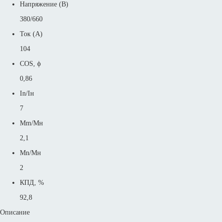
Напряжение (В)
380/660
Ток (А)
104
COS, ϕ
0,86
In/Iн
7
Mm/Mн
2,1
Mn/Mн
2
КПД, %
92,8
Описание