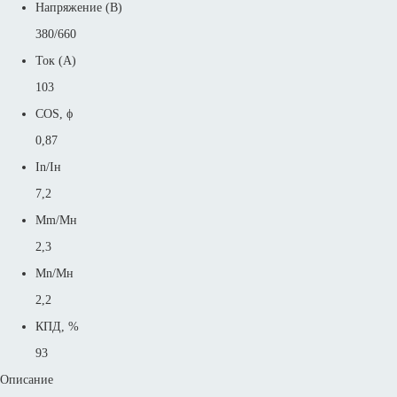
Напряжение (В)
380/660
Ток (А)
103
COS, ϕ
0,87
In/Iн
7,2
Mm/Mн
2,3
Mn/Mн
2,2
КПД, %
93
Описание