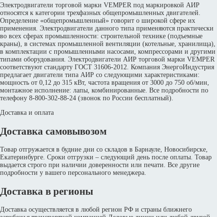
Электродвигатели торговой марки VEMPER под маркировкой АИР
относятся к категории трехфазных общепромышленных двигателей.
Определение «общепромышленный» говорит о широкой сфере их
применения. Электродвигатели данного типа применяются практически
во всех сферах промышленности: строительной технике (подъемные
краны), в системах промышленной вентиляции (котельные, хранилища),
в комплектации с промышленными насосами, компрессорами и другими
типами оборудования. Электродвигатели АИР торговой марки VEMPER
соответствуют стандарту ГОСТ 31606-2012. Компания ЭнергоИндустрия
предлагает двигатели типа АИР со следующими характеристиками:
мощность от 0,12 до 315 кВт, частота вращения от 3000 до 750 об/мин,
монтажное исполнение: лапы, комбинированные. Все подробности по
телефону 8-800-302-88-24 (звонок по России бесплатный).
Доставка и оплата
Доставка самовывозом
Товар отгружается в будние дни со складов в Барнауле, Новосибирске,
Екатеринбурге. Сроки отгрузки – следующий день после оплаты. Товар
выдается строго при наличии доверенности или печати. Все другие
подробности у вашего персонального менеджера.
Доставка в регионы
Доставка осуществляется в любой регион РФ и страны ближнего