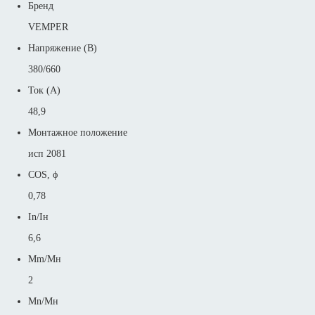
Бренд
VEMPER
Напряжение (В)
380/660
Ток (А)
48,9
Монтажное положение
исп 2081
COS, ϕ
0,78
In/Iн
6,6
Mm/Mн
2
Mn/Mн