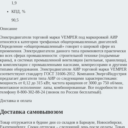
1,9
КПД, %
90,5
Описание
Электродвигатели торговой марки VEMPER под маркировкой АИР
относятся к категории трехфазных общепромышленных двигателей.
Определение «общепромышленный» говорит о широкой сфере их
применения. Электродвигатели данного типа применяются практически
во всех сферах промышленности: строительной технике (подъемные
краны), в системах промышленной вентиляции (котельные, хранилища),
в комплектации с промышленными насосами, компрессорами и другими
типами оборудования. Электродвигатели АИР торговой марки VEMPER
соответствуют стандарту ГОСТ 31606-2012. Компания ЭнергоИндустрия
предлагает двигатели типа АИР со следующими характеристиками:
мощность от 0,12 до 315 кВт, частота вращения от 3000 до 750 об/мин,
монтажное исполнение: лапы, комбинированные. Все подробности по
телефону 8-800-302-88-24 (звонок по России бесплатный).
Доставка и оплата
Доставка самовывозом
Товар отгружается в будние дни со складов в Барнауле, Новосибирске,
Екатеринбурге. Сроки отгрузки – следующий день после оплаты. Товар