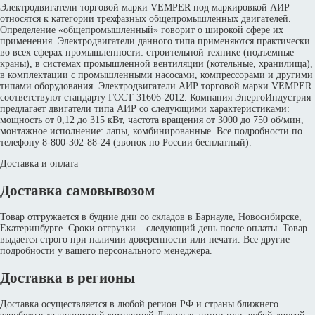
Электродвигатели торговой марки VEMPER под маркировкой АИР
относятся к категории трехфазных общепромышленных двигателей.
Определение «общепромышленный» говорит о широкой сфере их
применения. Электродвигатели данного типа применяются практически
во всех сферах промышленности: строительной технике (подъемные
краны), в системах промышленной вентиляции (котельные, хранилища),
в комплектации с промышленными насосами, компрессорами и другими
типами оборудования. Электродвигатели АИР торговой марки VEMPER
соответствуют стандарту ГОСТ 31606-2012. Компания ЭнергоИндустрия
предлагает двигатели типа АИР со следующими характеристиками:
мощность от 0,12 до 315 кВт, частота вращения от 3000 до 750 об/мин,
монтажное исполнение: лапы, комбинированные. Все подробности по
телефону 8-800-302-88-24 (звонок по России бесплатный).
Доставка и оплата
Доставка самовывозом
Товар отгружается в будние дни со складов в Барнауле, Новосибирске,
Екатеринбурге. Сроки отгрузки – следующий день после оплаты. Товар
выдается строго при наличии доверенности или печати. Все другие
подробности у вашего персонального менеджера.
Доставка в регионы
Доставка осуществляется в любой регион РФ и страны ближнего