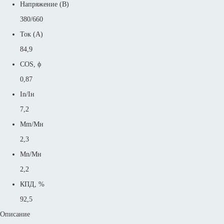
Напряжение (В)
380/660
Ток (А)
84,9
COS, ϕ
0,87
In/Iн
7,2
Mm/Mн
2,3
Mn/Mн
2,2
КПД, %
92,5
Описание