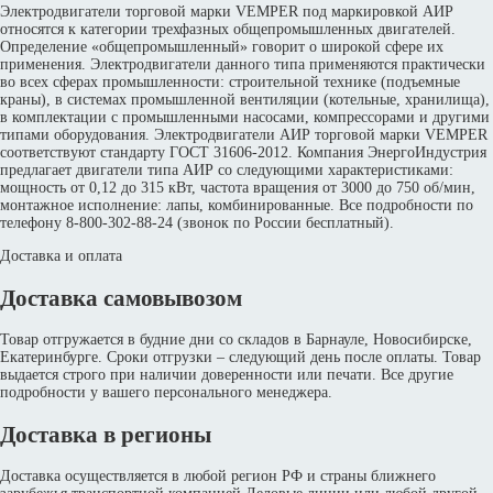
Электродвигатели торговой марки VEMPER под маркировкой АИР
относятся к категории трехфазных общепромышленных двигателей.
Определение «общепромышленный» говорит о широкой сфере их
применения. Электродвигатели данного типа применяются практически
во всех сферах промышленности: строительной технике (подъемные
краны), в системах промышленной вентиляции (котельные, хранилища),
в комплектации с промышленными насосами, компрессорами и другими
типами оборудования. Электродвигатели АИР торговой марки VEMPER
соответствуют стандарту ГОСТ 31606-2012. Компания ЭнергоИндустрия
предлагает двигатели типа АИР со следующими характеристиками:
мощность от 0,12 до 315 кВт, частота вращения от 3000 до 750 об/мин,
монтажное исполнение: лапы, комбинированные. Все подробности по
телефону 8-800-302-88-24 (звонок по России бесплатный).
Доставка и оплата
Доставка самовывозом
Товар отгружается в будние дни со складов в Барнауле, Новосибирске,
Екатеринбурге. Сроки отгрузки – следующий день после оплаты. Товар
выдается строго при наличии доверенности или печати. Все другие
подробности у вашего персонального менеджера.
Доставка в регионы
Доставка осуществляется в любой регион РФ и страны ближнего