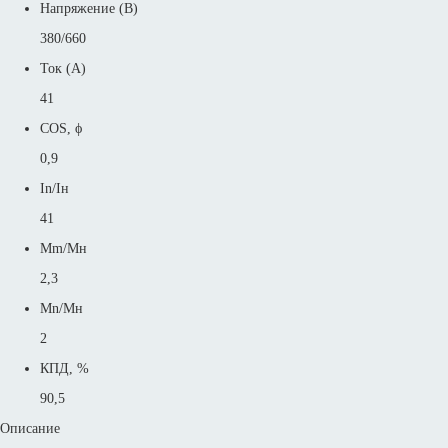
Напряжение (В)
380/660
Ток (А)
41
COS, ϕ
0,9
In/Iн
41
Mm/Mн
2,3
Mn/Mн
2
КПД, %
90,5
Описание