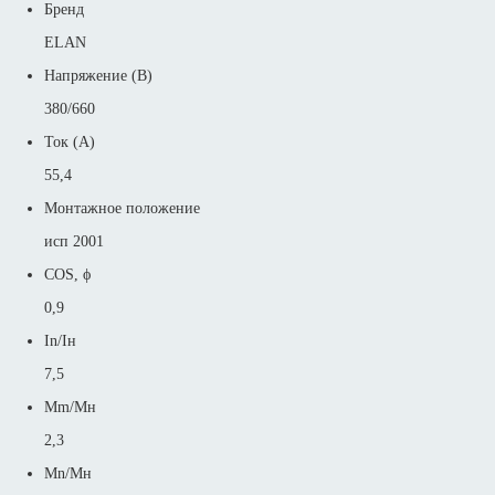
Бренд
ELAN
Напряжение (В)
380/660
Ток (А)
55,4
Монтажное положение
исп 2001
COS, ϕ
0,9
In/Iн
7,5
Mm/Mн
2,3
Mn/Mн