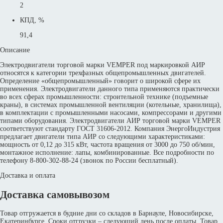
2
КПД, %
91,4
Описание
Электродвигатели торговой марки VEMPER под маркировкой АИР
относятся к категории трехфазных общепромышленных двигателей.
Определение «общепромышленный» говорит о широкой сфере их
применения. Электродвигатели данного типа применяются практически
во всех сферах промышленности: строительной технике (подъемные
краны), в системах промышленной вентиляции (котельные, хранилища),
в комплектации с промышленными насосами, компрессорами и другими
типами оборудования. Электродвигатели АИР торговой марки VEMPER
соответствуют стандарту ГОСТ 31606-2012. Компания ЭнергоИндустрия
предлагает двигатели типа АИР со следующими характеристиками:
мощность от 0,12 до 315 кВт, частота вращения от 3000 до 750 об/мин,
монтажное исполнение: лапы, комбинированные. Все подробности по
телефону 8-800-302-88-24 (звонок по России бесплатный).
Доставка и оплата
Доставка самовывозом
Товар отгружается в будние дни со складов в Барнауле, Новосибирске,
Екатеринбурге. Сроки отгрузки – следующий день после оплаты. Товар