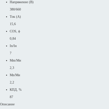
Напряжение (В)
380/660
Ток (А)
15,6
COS, ϕ
0,84
In/Iн
7
Mm/Mн
2,3
Mn/Mн
2,2
КПД, %
87
Описание