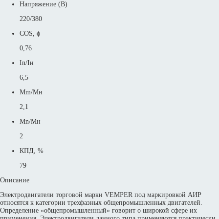
Напряжение (В)
220/380
COS, ϕ
0,76
In/Iн
6,5
Mm/Mн
2,1
Mn/Mн
2
КПД, %
79
Описание
Электродвигатели торговой марки VEMPER под маркировкой АИР
относятся к категории трехфазных общепромышленных двигателей.
Определение «общепромышленный» говорит о широкой сфере их
применения. Электродвигатели данного типа применяются практически