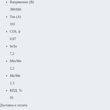
Напряжение (В)
380/660
Ток (А)
103
COS, ϕ
0,87
In/Iн
7,2
Mm/Mн
2,2
Mn/Mн
2,3
КПД, %
93
Доставка и оплата